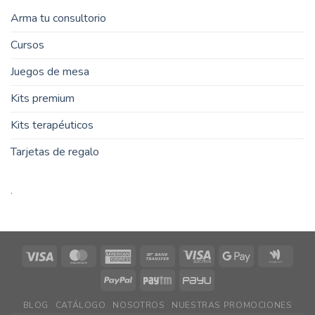
Arma tu consultorio
Cursos
Juegos de mesa
Kits premium
Kits terapéuticos
Tarjetas de regalo
.
Visa
MasterCard
American
Bank
Visa
Google
Goog
Express
Transfer
Electron
Pay
Walle
PayPal
Paytm
PayU
BLOG
CATÁLOGO
NOSOTROS
NUESTRAS PROMOCIONES