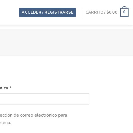
ACCEDER / REGISTRARSE
CARRITO /
$
0,00
0
Obligatorio
ónico
*
rección de correo electrónico para
aseña.