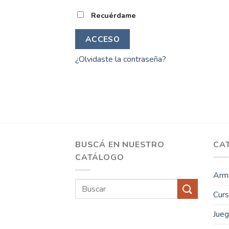
Recuérdame
ACCESO
¿Olvidaste la contraseña?
BUSCÁ EN NUESTRO
CA
CATÁLOGO
Arma
Buscar
Cur
por:
Jue