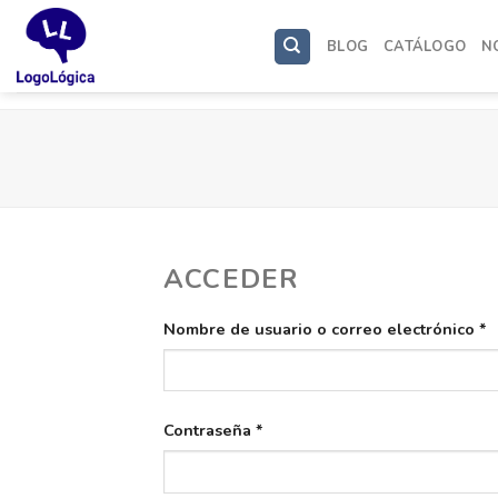
Saltar
al
BLOG
CATÁLOGO
N
contenido
ACCEDER
O
Nombre de usuario o correo electrónico
*
Obligatorio
Contraseña
*