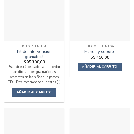
Las
opciones
se
pueden
elegir
en
la
KITS PREMIUM
JUEGOS DE MESA
página
Kit de intervención
Manos y soporte
de
gramatical
$
9.450,00
producto
$
95.300,00
AÑADIR AL CARRITO
Este kit está pensado para abordar
las dificultades gramaticales
presentes en los niños que poseen
TDL. Está comprobado que estas [...]
AÑADIR AL CARRITO