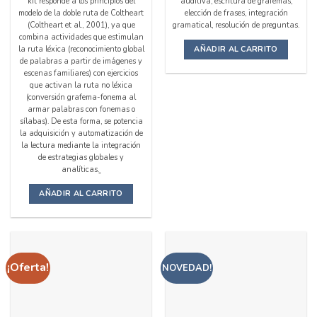
kit responde a los principios del
auditiva, escritura de grafemas,
modelo de la doble ruta de Coltheart
elección de frases, integración
(Coltheart et al., 2001), ya que
gramatical, resolución de preguntas.
combina actividades que estimulan
AÑADIR AL CARRITO
la ruta léxica (reconocimiento global
de palabras a partir de imágenes y
escenas familiares) con ejercicios
que activan la ruta no léxica
(conversión grafema-fonema al
armar palabras con fonemas o
sílabas). De esta forma, se potencia
la adquisición y automatización de
la lectura mediante la integración
de estrategias globales y
analíticas.
AÑADIR AL CARRITO
¡Oferta!
NOVEDAD!