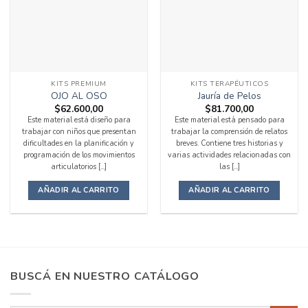
KITS PREMIUM
KITS TERAPÉUTICOS
OJO AL OSO
Jauría de Pelos
$
62.600,00
$
81.700,00
Este material está diseño para
Este material está pensado para
trabajar con niños que presentan
trabajar la comprensión de relatos
dificultades en la planificación y
breves. Contiene tres historias y
programación de los movimientos
varias actividades relacionadas con
articulatorios [...]
las [...]
AÑADIR AL CARRITO
AÑADIR AL CARRITO
BUSCÁ EN NUESTRO CATÁLOGO