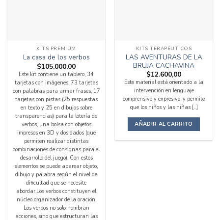
KITS PREMIUM
KITS TERAPÉUTICOS
LAS AVENTURAS DE LA
La casa de los verbos
BRUJA CACHAVINA
$
105.000,00
$
12.600,00
Este kit contiene un tablero, 34
Este material está orientado a la
tarjetas con imágenes, 73 tarjetas
intervención en lenguaje
con palabras para armar frases, 17
comprensivo y expresivo, y permite
tarjetas con pistas (25 respuestas
que los niños y las niñas [...]
en texto y 25 en dibujos sobre
transparencias) para la lotería de
AÑADIR AL CARRITO
verbos, una bolsa con objetos
impresos en 3D y dos dados (que
permiten realizar distintas
combinaciones de consignas para el
desarrollo del juego). Con estos
elementos se puede aparear objeto,
dibujo y palabra según el nivel de
dificultad que se necesite
abordar.Los verbos constituyen el
núcleo organizador de la oración.
Los verbos no solo nombran
acciones, sino que estructuran las