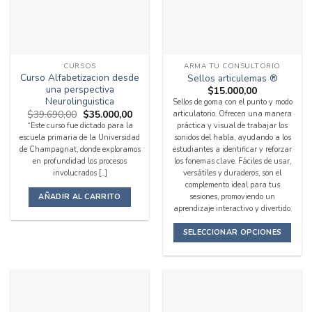
CURSOS
ARMA TU CONSULTORIO
Curso Alfabetizacion desde
Sellos articulemas ®
una perspectiva
$
15.000,00
Neurolinguistica
Sellos de goma con el punto y modo
El
El
$
39.690,00
$
35.000,00
articulatorio. Ofrecen una manera
precio
precio
“Este curso fue dictado para la
práctica y visual de trabajar los
original
actual
escuela primaria de la Universidad
sonidos del habla, ayudando a los
era:
es:
$39.690,00.
$35.000,00.
de Champagnat, donde exploramos
estudiantes a identificar y reforzar
en profundidad los procesos
los fonemas clave. Fáciles de usar,
involucrados [...]
versátiles y duraderos, son el
complemento ideal para tus
AÑADIR AL CARRITO
sesiones, promoviendo un
aprendizaje interactivo y divertido.
SELECCIONAR OPCIONES
Este
producto
tiene
múltiples
variantes.