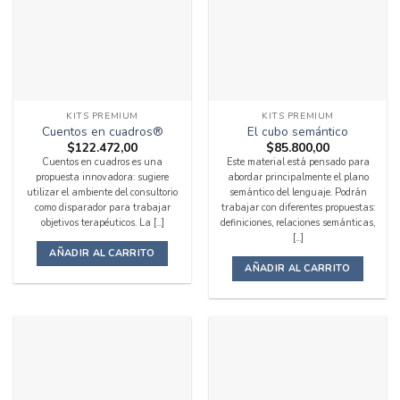
KITS PREMIUM
KITS PREMIUM
Cuentos en cuadros®
El cubo semántico
$
122.472,00
$
85.800,00
Cuentos en cuadros es una
Este material está pensado para
propuesta innovadora: sugiere
abordar principalmente el plano
utilizar el ambiente del consultorio
semántico del lenguaje. Podrán
como disparador para trabajar
trabajar con diferentes propuestas:
objetivos terapéuticos. La [...]
definiciones, relaciones semánticas,
[...]
AÑADIR AL CARRITO
AÑADIR AL CARRITO