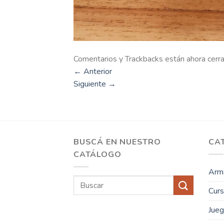
Comentarios y Trackbacks están ahora cerr
←
Anterior
Siguiente
→
BUSCÁ EN NUESTRO
CA
CATÁLOGO
Arma
Buscar
Cur
por:
Jue