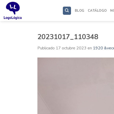
Saltar
al
BLOG
CATÁLOGO
N
contenido
20231017_110348
Publicado
17 octubre 2023
en
1920 &vec