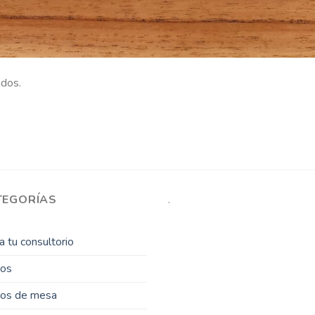
ados.
TEGORÍAS
.
 tu consultorio
sos
gos de mesa