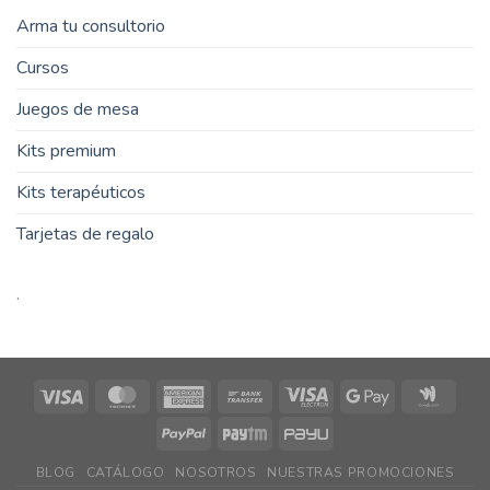
Arma tu consultorio
Cursos
Juegos de mesa
Kits premium
Kits terapéuticos
Tarjetas de regalo
.
Visa
MasterCard
American
Bank
Visa
Google
Goog
Express
Transfer
Electron
Pay
Walle
PayPal
Paytm
PayU
BLOG
CATÁLOGO
NOSOTROS
NUESTRAS PROMOCIONES