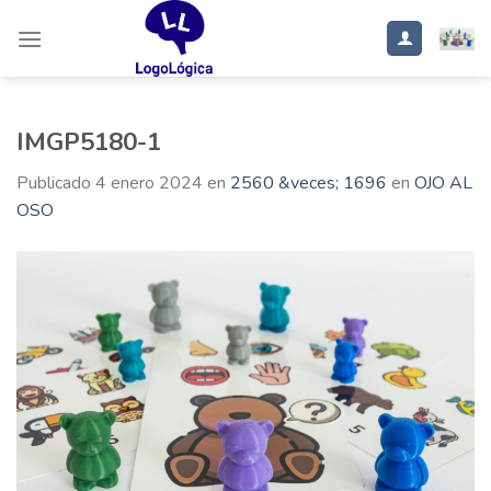
Saltar
al
contenido
IMGP5180-1
Publicado
4 enero 2024
en
2560 &veces; 1696
en
OJO AL
OSO