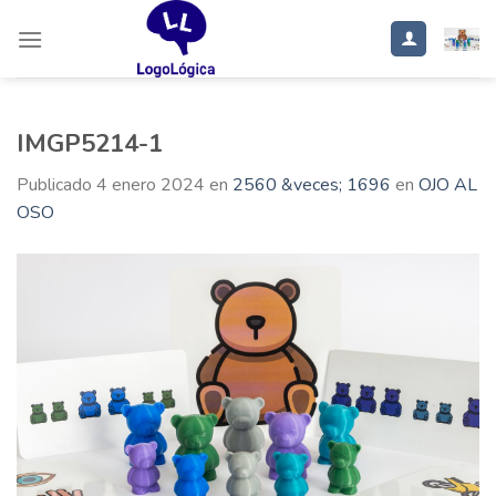
Saltar
al
contenido
IMGP5214-1
Publicado
4 enero 2024
en
2560 &veces; 1696
en
OJO AL
OSO