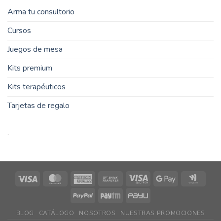
Arma tu consultorio
Cursos
Juegos de mesa
Kits premium
Kits terapéuticos
Tarjetas de regalo
.
Visa
MasterCard
American
Bank
Visa
Google
Goog
Express
Transfer
Electron
Pay
Walle
PayPal
Paytm
PayU
BLOG
CATÁLOGO
NOSOTROS
NUESTRAS PROMOCIONES