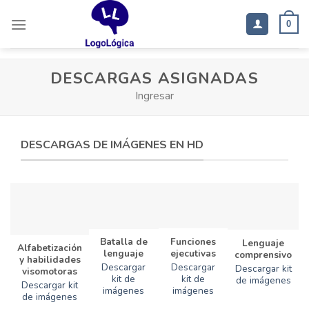
Saltar
al
0
contenido
DESCARGAS ASIGNADAS
Ingresar
DESCARGAS DE IMÁGENES EN HD
Funciones
Batalla de
Lenguaje
Alfabetización
ejecutivas
lenguaje
comprensivo
y habilidades
Descargar
Descargar
Descargar kit
visomotoras
kit de
kit de
de imágenes
Descargar kit
imágenes
imágenes
de imágenes