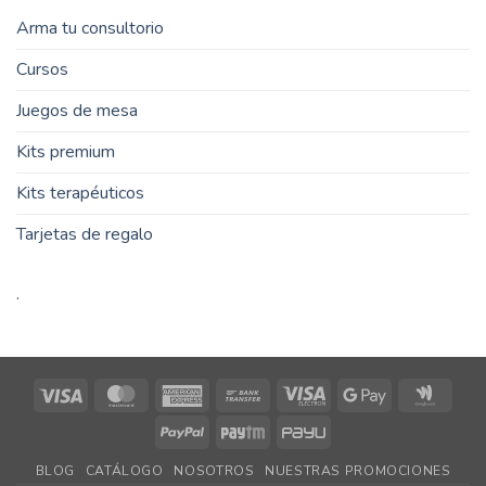
Arma tu consultorio
Cursos
Juegos de mesa
Kits premium
Kits terapéuticos
Tarjetas de regalo
.
Visa
MasterCard
American
Bank
Visa
Google
Goog
Express
Transfer
Electron
Pay
Walle
PayPal
Paytm
PayU
BLOG
CATÁLOGO
NOSOTROS
NUESTRAS PROMOCIONES