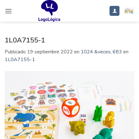
Saltar
al
contenido
1L0A7155-1
Publicado
19 septiembre 2022
en
1024 &veces; 683
en
1L0A7155-1