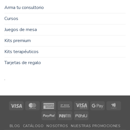
Arma tu consultorio
Cursos
Juegos de mesa
Kits premium
Kits terapéuticos
Tarjetas de regalo
.
Visa
MasterCard
American
Bank
Visa
Google
Goog
Express
Transfer
Electron
Pay
Walle
PayPal
Paytm
PayU
BLOG
CATÁLOGO
NOSOTROS
NUESTRAS PROMOCIONES