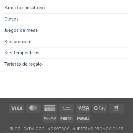
Arma tu consultorio
Cursos
Juegos de mesa
Kits premium
Kits terapéuticos
Tarjetas de regalo
.
Visa
MasterCard
American
Bank
Visa
Google
Goog
Express
Transfer
Electron
Pay
Walle
PayPal
Paytm
PayU
BLOG
CATÁLOGO
NOSOTROS
NUESTRAS PROMOCIONES