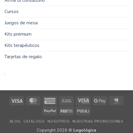
Arma tu consultorio
Cursos
Juegos de mesa
Kits premium
Kits terapéuticos
Tarjetas de regalo
.
Visa
MasterCard
American
Bank
Visa
Google
Goog
Express
Transfer
Electron
Pay
Walle
PayPal
Paytm
PayU
BLOG
CATÁLOGO
NOSOTROS
NUESTRAS PROMOCIONES
Copyright 2026 ©
Logológica