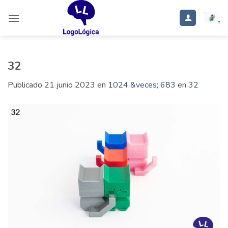
Saltar
al
contenido
32
Publicado
21 junio 2023
en
1024 &veces; 683
en
32