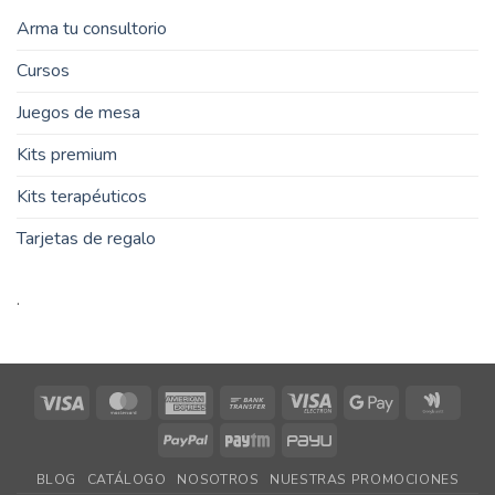
Arma tu consultorio
Cursos
Juegos de mesa
Kits premium
Kits terapéuticos
Tarjetas de regalo
.
Visa
MasterCard
American
Bank
Visa
Google
Goog
Express
Transfer
Electron
Pay
Walle
PayPal
Paytm
PayU
BLOG
CATÁLOGO
NOSOTROS
NUESTRAS PROMOCIONES