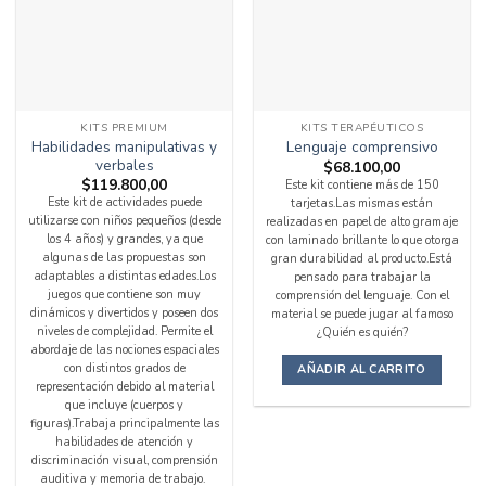
KITS PREMIUM
KITS TERAPÉUTICOS
Habilidades manipulativas y
Lenguaje comprensivo
verbales
$
68.100,00
$
119.800,00
Este kit contiene más de 150
Este kit de actividades puede
tarjetas.Las mismas están
utilizarse con niños pequeños (desde
realizadas en papel de alto gramaje
los 4 años) y grandes, ya que
con laminado brillante lo que otorga
algunas de las propuestas son
gran durabilidad al producto.Está
adaptables a distintas edades.Los
pensado para trabajar la
juegos que contiene son muy
comprensión del lenguaje. Con el
dinámicos y divertidos y poseen dos
material se puede jugar al famoso
niveles de complejidad. Permite el
¿Quién es quién?
abordaje de las nociones espaciales
con distintos grados de
AÑADIR AL CARRITO
representación debido al material
que incluye (cuerpos y
figuras).Trabaja principalmente las
habilidades de atención y
discriminación visual, comprensión
auditiva y memoria de trabajo.