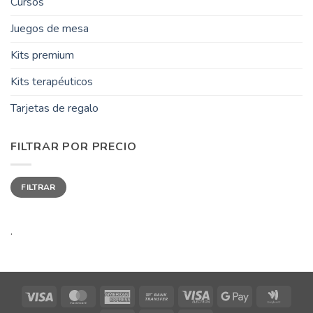
Cursos
Juegos de mesa
Kits premium
Kits terapéuticos
Tarjetas de regalo
FILTRAR POR PRECIO
Precio
Precio
FILTRAR
mínimo
máximo
.
Visa
MasterCard
American
Bank
Visa
Google
Goog
Express
Transfer
Electron
Pay
Walle