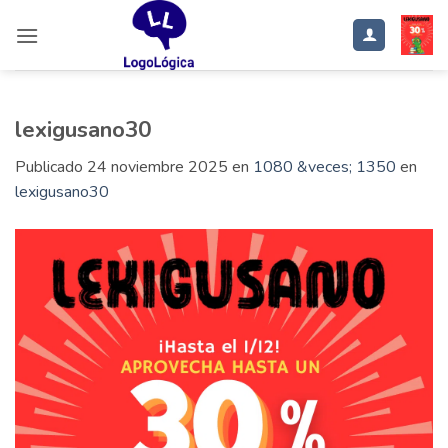
Saltar
al
contenido
lexigusano30
Publicado
24 noviembre 2025
en
1080 &veces; 1350
en
lexigusano30